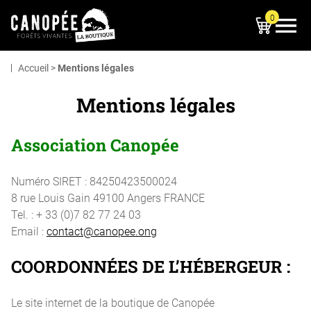
0
OUVRIR LE MEN
Accueil
>
Mentions légales
Mentions légales
Association Canopée
Numéro SIRET : 84250423500024
8 rue Louis Gain 49100 Angers FRANCE
Tel. : + 33 (0)7 82 77 24 03
Email :
contact@canopee.ong
COORDONNÉES DE L’HÉBERGEUR :
Le site internet de la boutique de Canopée